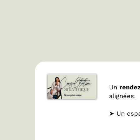
Un
rendez
alignées.
➤ Un esp