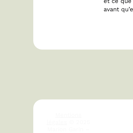
et ce que
avant qu’
Mentions
légales
© 2025
Marion Garin –