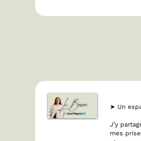
➤
Un espa
J’y parta
mes prise