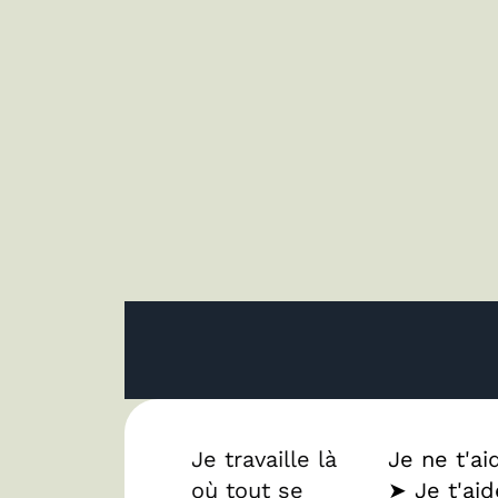
Je travaille là
Je ne t'ai
où tout se
➤ Je t'ai