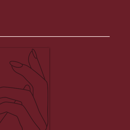
🎓✨ - Formation
📣 𝗧𝗲́𝗺𝗼𝗶𝗴𝗻𝗮𝗴𝗲𝘀 - Elles
ont vécu Alchimia™