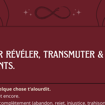
 révéler, transmuter & 
nts.
lque chose t’alourdit.
t encore.
complètement (abandon, rejet, injustice, trahison