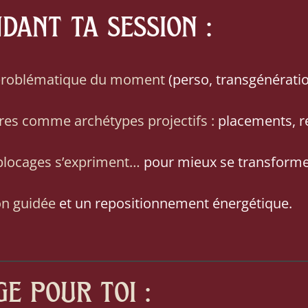
ant ta session :
a problématique du moment
(perso, transgénérati
hiffres comme archétypes projectifs :
placements, re
 blocages s’expriment…
pour mieux se transforme
on guidée
et un repositionnement énergétique.
e pour toi :