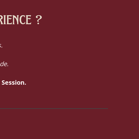
rience ?
.
de.
 Session.