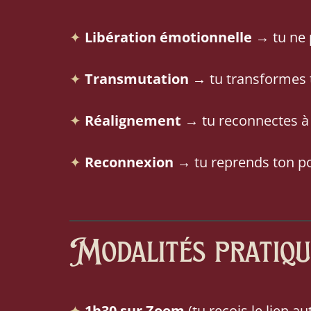
✦
Libération émotionnelle
→ tu ne p
✦
Transmutation
→ tu transformes 
✦
Réalignement
→ tu reconnectes à to
✦
Reconnexion
→ tu reprends ton p
Modalités pratiqu
✦
1h30 sur Zoom
(tu reçois le lien 