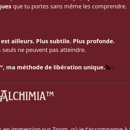
ques
que tu portes sans même les comprendre.
 est ailleurs. Plus subtile. Plus profonde.
 seuls ne peuvent pas atteindre.
™, ma méthode de libération unique.
🐍✨
Alchimia
™
s en immersion sur Zoom, où je t’accompagne à 