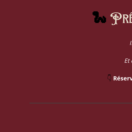
🐍
Prê
Et
👇
Réserv