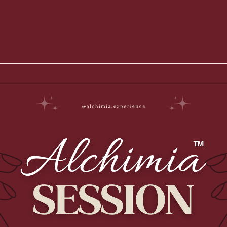
𝗔̀
𝗔𝗹𝗰𝗵𝗶𝗺𝗶𝗮™ 𝗧𝗿𝗮𝗻𝘀𝗺𝗶𝘀𝘀𝗶𝗼𝗻 👩‍
𝗽𝗿𝗼𝗽𝗼𝘀
Praticienne certifiée Alchimia™
🌹