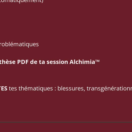
 problématiques
thèse
PDF de ta session
Alchimia™
ES
tes thématiques : blessures, transgénérationn